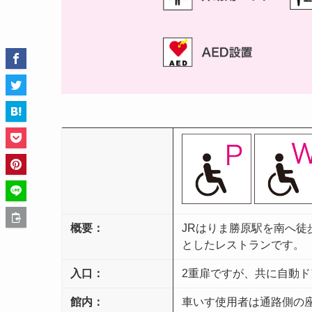
概要：
JRはりま勝原駅を南へ徒
としたレストランです。
入口：
2重扉ですが、共に自動
館内：
車いす使用者は通路側の