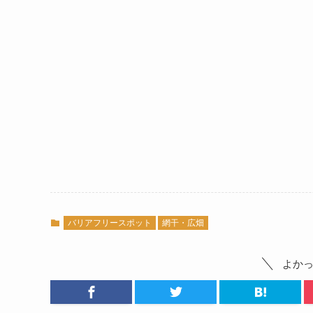
バリアフリースポット
網干・広畑
よか